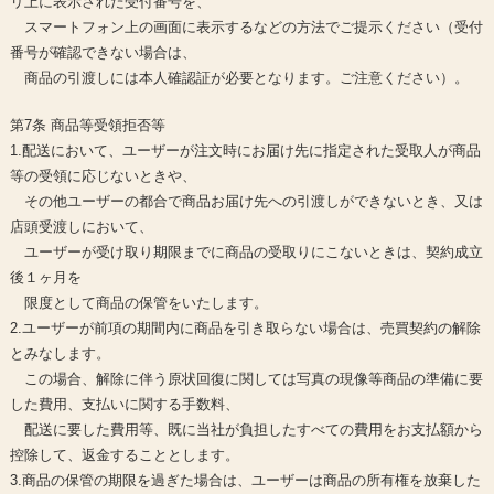
リ上に表示された受付番号を、
スマートフォン上の画面に表示するなどの方法でご提示ください（受付
番号が確認できない場合は、
商品の引渡しには本人確認証が必要となります。ご注意ください）。
第7条 商品等受領拒否等
1.配送において、ユーザーが注文時にお届け先に指定された受取人が商品
等の受領に応じないときや、
その他ユーザーの都合で商品お届け先への引渡しができないとき、又は
店頭受渡しにおいて、
ユーザーが受け取り期限までに商品の受取りにこないときは、契約成立
後１ヶ月を
限度として商品の保管をいたします。
2.ユーザーが前項の期間内に商品を引き取らない場合は、売買契約の解除
とみなします。
この場合、解除に伴う原状回復に関しては写真の現像等商品の準備に要
した費用、支払いに関する手数料、
配送に要した費用等、既に当社が負担したすべての費用をお支払額から
控除して、返金することとします。
3.商品の保管の期限を過ぎた場合は、ユーザーは商品の所有権を放棄した