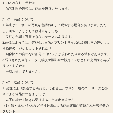
ものとみなし、当社は、
保管期限経過後に、商品を破棄いたします。
第8条 商品について
1.当社はユーザーの写真を色調補正して現像する場合があります。ただ
し、画像によりましては補正をしても
良好な色調を再現できないケースもあります。
2.画像によっては、デジタル画像とプリントサイズの縦横比率の違いによ
り画像の一部が切カットされたり、
画像比率の合わない部分に白いフチが現われたりする場合があります。
3.送信された画像データ（破損や撮影時の設定ミスなど）に起因する再プ
リントや返金は
一切お受けできません。
第9条 返品について
1. 受注により製造する商品という都合上、プリント後のユーザーのご都
合による返品につきましては、
以下の場合を除きお受けすることは出来ません。
（1）傷・折れ・汚れなど当社起因による商品破損が確認された該当分の
プリント